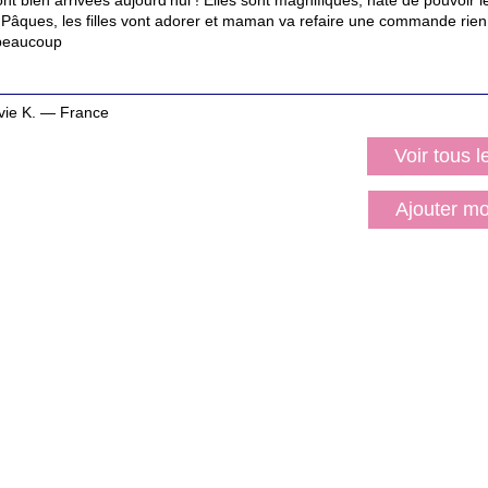
t bien arrivées aujourd'hui ! Elles sont magnifiques, hâte de pouvoir les
Pâques, les filles vont adorer et maman va refaire une commande rie
 beaucoup
vie K. — France
Voir tous 
Ajouter m