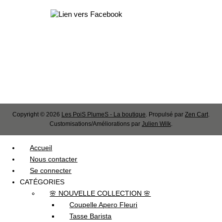
Copyright © 2026
Les PoiS PlumeS - La boutique
. Propulsé par
Zen Cart
.
Customisations/Améliorations par
Julien Wilk
.
Accueil
Nous contacter
Se connecter
CATÉGORIES
🌸 NOUVELLE COLLECTION 🌸
Coupelle Apero Fleuri
Tasse Barista