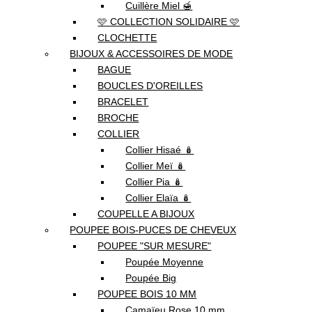
Cuillère Miel 🍯
🩷 COLLECTION SOLIDAIRE 🩷
CLOCHETTE
BIJOUX & ACCESSOIRES DE MODE
BAGUE
BOUCLES D'OREILLES
BRACELET
BROCHE
COLLIER
Collier Hisaé 🪆
Collier Meï 🪆
Collier Pia 🪆
Collier Elaïa 🪆
COUPELLE A BIJOUX
POUPEE BOIS-PUCES DE CHEVEUX
POUPEE "SUR MESURE"
Poupée Moyenne
Poupée Big
POUPEE BOIS 10 MM
Camaïeu Rose 10 mm