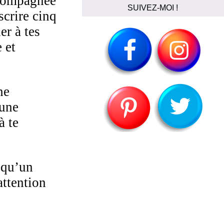
compagnée
SUIVEZ-MOI !
scrire cinq
er à tes
 et
he
 une
à te
lqu’un
attention