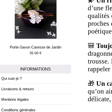
💫
Un ri
d’une fle
qualités
proches 
poétique
🎒
Toujo
Porte-Savon Caresse de Jardin
dragonne
35.00 €
trousse.
rappeler
INFORMATIONS
Qui suis-je ?
🎁
Un ca
Livraisons & retours
qu’on ai
délicate
Mentions légales
Conditions générales