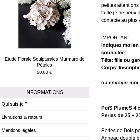
petites attentions
taille je ne peux
contacte au plus v
IMPORTANT
Indiquez moi en 
souhaitée:
Etude Florale Sculpturales Murmure de
Tête: fille ou g
Pétales
Corps: Inscripti
50.00 €
ou envoyer moi u
INFORMATIONS
Qui suis-je ?
PoiS PlumeS 4 cm
Perles de 25 + 
Livraisons & retours
Perles de Bois pe
Mentions légales
Anneau double bri