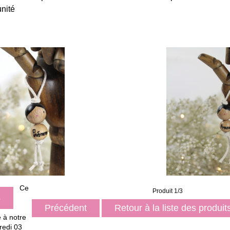
unité
Ce
Produit 1/3
s
Précédent
Retour à la liste des produi
é à notre
redi 03