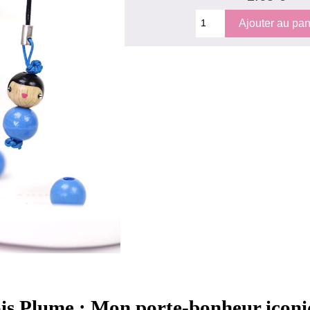
is Plume : Mon porte-bonheur icon