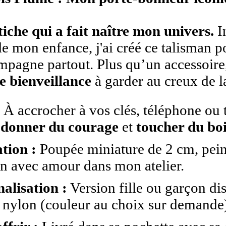
tiche qui a fait naître mon univers.
I
de mon enfance, j'ai créé ce talisman po
pagne partout. Plus qu’un accessoire,
e bienveillance
à garder au creux de l
:
À accrocher à vos clés, téléphone ou 
 donner du courage
et
toucher du bo
tion :
Poupée miniature de 2 cm, peint
in avec amour dans mon atelier.
alisation :
Version fille ou garçon di
 nylon (couleur au choix sur demande