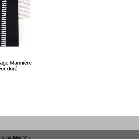
age Marinière
ur doré
ons par
Julien Wilk
.