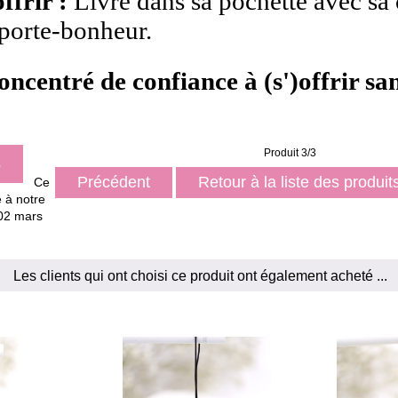
ffrir :
Livré dans sa pochette avec sa 
porte-bonheur.
oncentré de confiance à (s')offrir san
Produit 3/3
s
Précédent
Retour à la liste des produi
Ce
é à notre
 02 mars
Les clients qui ont choisi ce produit ont également acheté ...