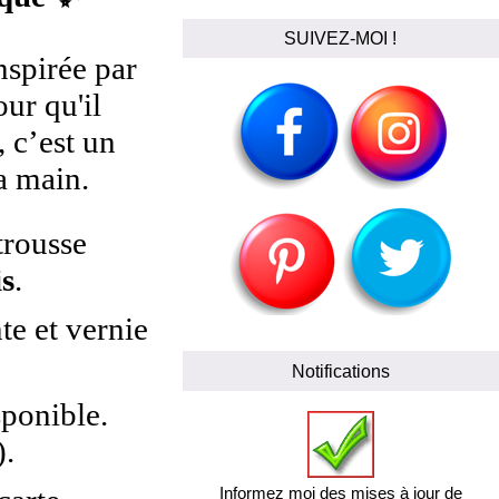
SUIVEZ-MOI !
nspirée par
ur qu'il
 c’est un
a main.
trousse
is
.
e et vernie
Notifications
sponible.
).
Informez moi des mises à jour de