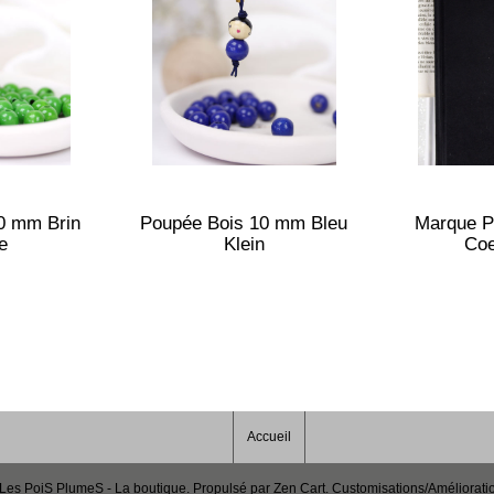
0 mm Brin
Poupée Bois 10 mm Bleu
Marque P
e
Klein
Coe
Accueil
Les PoiS PlumeS - La boutique
. Propulsé par
Zen Cart
. Customisations/Améliorati