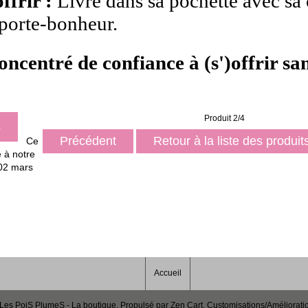
ffrir :
Livré dans sa pochette avec sa 
porte-bonheur.
oncentré de confiance à (s')offrir san
Produit 2/4
s
Précédent
Retour à la liste des produi
Ce
é à notre
 02 mars
Accueil
Les PoiS PlumeS - La boutique
. Propulsé par
Zen Cart
. Customisations/Améliorati