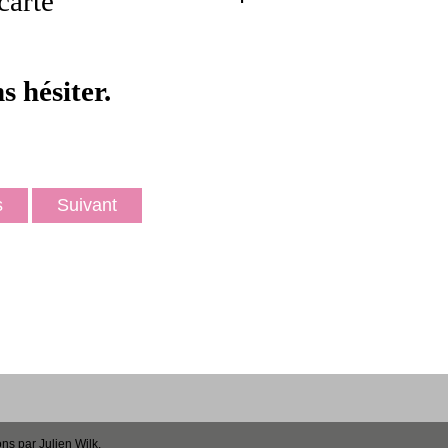
carte
s hésiter.
ts
Suivant
ons par
Julien Wilk
.