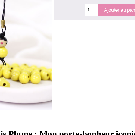
is Plume : Mon porte-bonheur icon