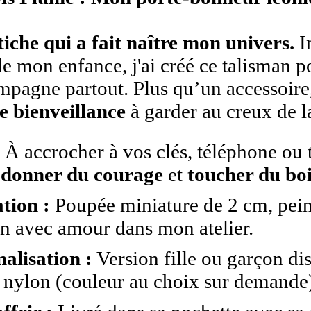
tiche qui a fait naître mon univers.
I
de mon enfance, j'ai créé ce talisman po
pagne partout. Plus qu’un accessoire,
e bienveillance
à garder au creux de l
:
À accrocher à vos clés, téléphone ou 
 donner du courage
et
toucher du bo
tion :
Poupée miniature de 2 cm, peint
in avec amour dans mon atelier.
alisation :
Version fille ou garçon di
 nylon (couleur au choix sur demande