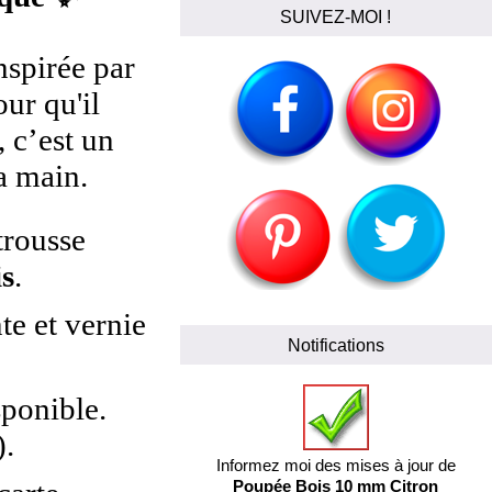
SUIVEZ-MOI !
nspirée par
ur qu'il
 c’est un
a main.
trousse
is
.
e et vernie
Notifications
sponible.
).
Informez moi des mises à jour de
Poupée Bois 10 mm Citron