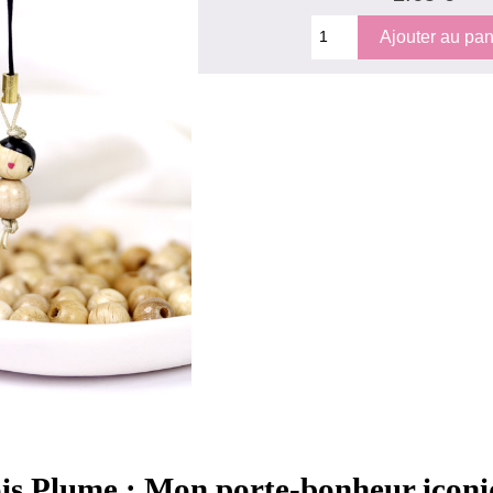
is Plume : Mon porte-bonheur icon