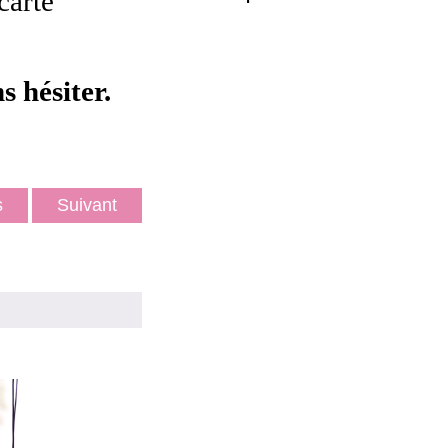
carte
s hésiter.
ts
Suivant