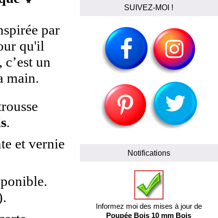
SUIVEZ-MOI !
nspirée par
ur qu'il
 c’est un
a main.
trousse
is
.
e et vernie
Notifications
sponible.
).
Informez moi des mises à jour de
Poupée Bois 10 mm Bois