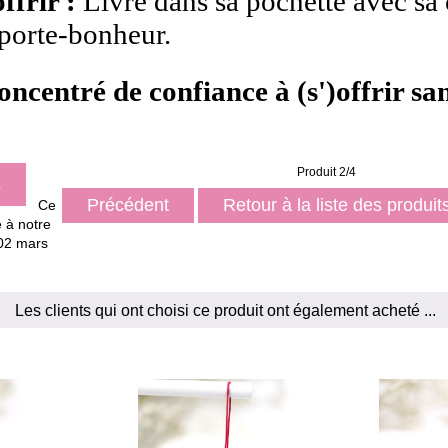
ffrir :
Livré dans sa pochette avec sa 
porte-bonheur.
oncentré de confiance à (s')offrir san
Produit 2/4
s
Précédent
Retour à la liste des produi
Ce
é à notre
 02 mars
Les clients qui ont choisi ce produit ont également acheté ...