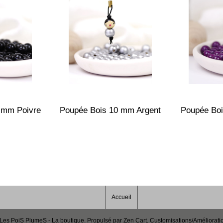
 mm Poivre
Poupée Bois 10 mm Argent
Poupée Bo
Accueil
Les PoiS PlumeS - La boutique
. Propulsé par
Zen Cart
. Customisations/Améliorati