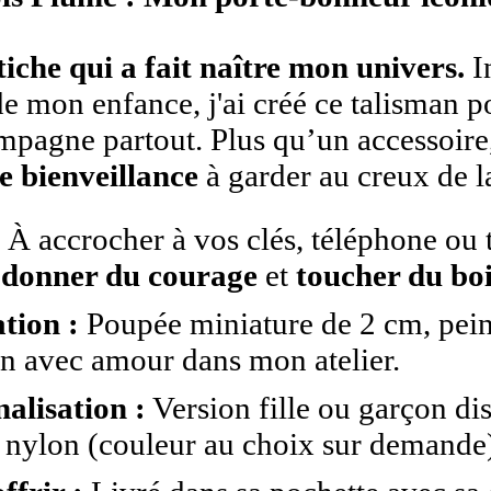
tiche qui a fait naître mon univers.
I
de mon enfance, j'ai créé ce talisman po
pagne partout. Plus qu’un accessoire,
e bienveillance
à garder au creux de l
:
À accrocher à vos clés, téléphone ou 
 donner du courage
et
toucher du bo
tion :
Poupée miniature de 2 cm, peint
in avec amour dans mon atelier.
alisation :
Version fille ou garçon di
 nylon (couleur au choix sur demande