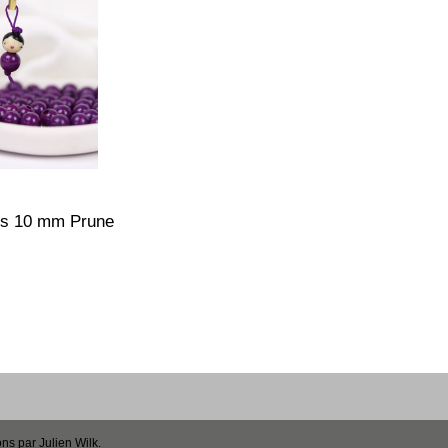
is 10 mm Prune
ons par
Julien Wilk
.