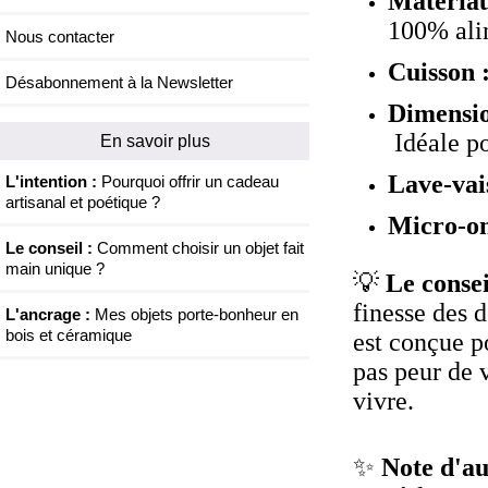
Matériau
100% ali
Nous contacter
Cuisson 
Désabonnement à la Newsletter
Dimensi
Idéale po
En savoir plus
Lave-vais
L'intention :
Pourquoi offrir un cadeau
artisanal et poétique ?
Micro-on
Le conseil :
Comment choisir un objet fait
main unique ?
💡
Le conseil
finesse des d
L'ancrage :
Mes objets porte-bonheur en
bois et céramique
est conçue p
pas peur de v
vivre.
✨
Note d'au