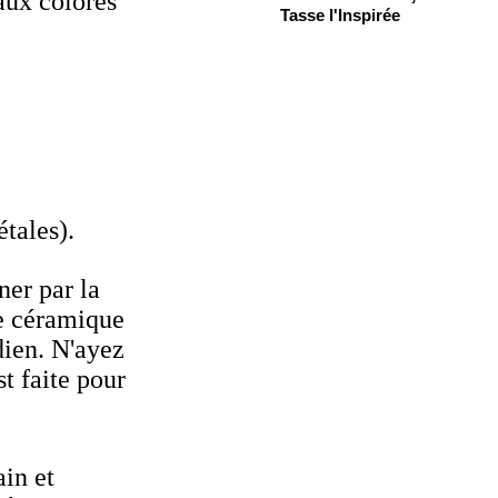
aux colorés
Tasse l'Inspirée
tales).
ner par la
te céramique
dien. N'ayez
st faite pour
in et