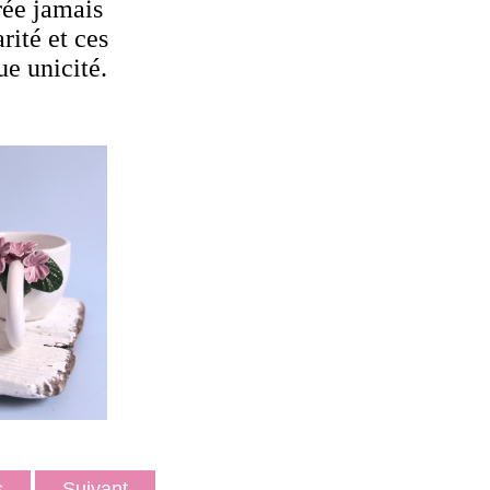
rée jamais
rité et ces
ue unicité.
ts
Suivant