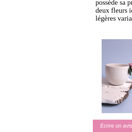
possède sa pr
deux fleurs i
légères varia
Écrire un avi