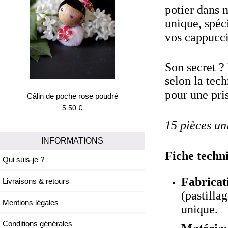
potier dans m
unique, spéc
vos cappucci
Son secret ? 
selon la tec
pour une pri
Câlin de poche rose poudré
5.50 €
15 pièces uni
INFORMATIONS
Fiche techn
Qui suis-je ?
Fabricat
Livraisons & retours
(pastilla
Mentions légales
unique.
Conditions générales