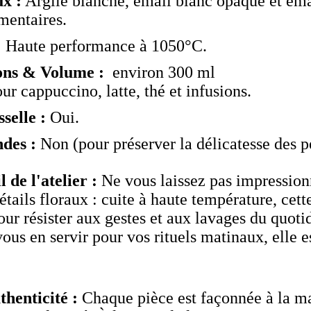
x :
Argile blanche, émail blanc opaque et ém
mentaires.
:
Haute performance à 1050°C.
ons & Volume :
environ 300 ml
ur cappuccino, latte, thé et infusions.
selle :
Oui.
des :
Non (pour préserver la délicatesse des pé
 de l'atelier :
Ne vous laissez pas impression
étails floraux : cuite à haute température, cet
our résister aux gestes et aux lavages du quoti
ous en servir pour vos rituels matinaux, elle e
thenticité :
Chaque pièce est façonnée à la ma