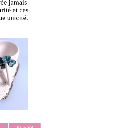
rée jamais
rité et ces
ue unicité.
ts
Suivant