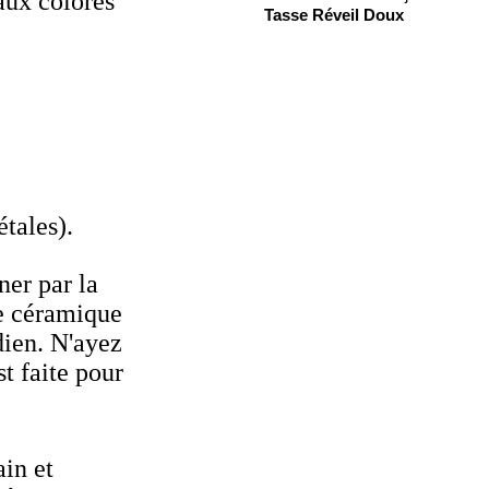
aux colorés
Tasse Réveil Doux
tales).
ner par la
te céramique
dien. N'ayez
st faite pour
in et