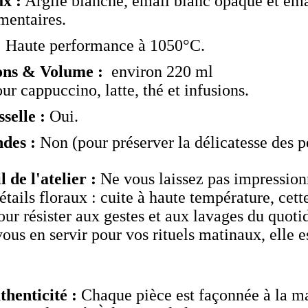
x :
Argile blanche, émail blanc opaque et ém
mentaires.
:
Haute performance à 1050°C.
ons & Volume :
environ 220 ml
ur cappuccino, latte, thé et infusions.
selle :
Oui.
des :
Non (pour préserver la délicatesse des pé
 de l'atelier :
Ne vous laissez pas impression
étails floraux : cuite à haute température, cet
our résister aux gestes et aux lavages du quoti
ous en servir pour vos rituels matinaux, elle e
thenticité :
Chaque pièce est façonnée à la ma