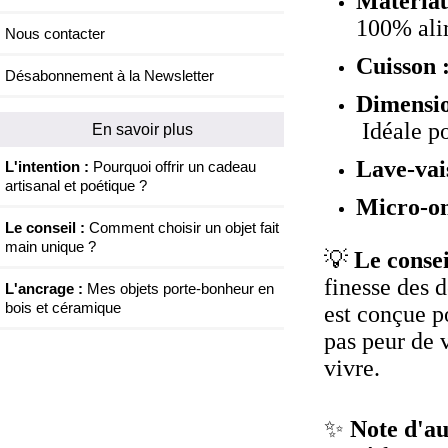
Matériau
100% ali
Nous contacter
Cuisson 
Désabonnement à la Newsletter
Dimensi
Idéale po
En savoir plus
Lave-vais
L'intention :
Pourquoi offrir un cadeau
artisanal et poétique ?
Micro-on
Le conseil :
Comment choisir un objet fait
main unique ?
💡
Le conseil
finesse des d
L'ancrage :
Mes objets porte-bonheur en
bois et céramique
est conçue p
pas peur de v
vivre.
✨
Note d'au