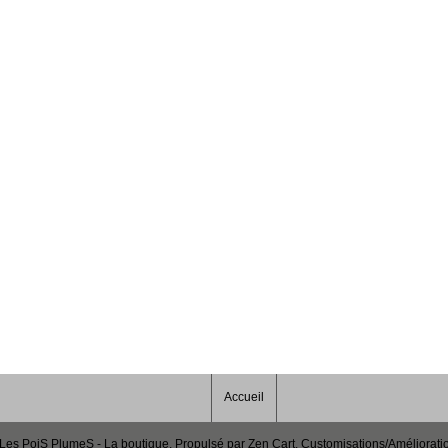
Accueil
Les PoiS PlumeS - La boutique
. Propulsé par
Zen Cart
. Customisations/Améliorati