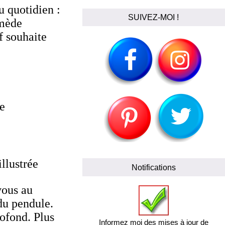
 quotidien :
SUIVEZ-MOI !
emède
f souhaite
le
llustrée
Notifications
vous au
du pendule.
rofond. Plus
Informez moi des mises à jour de