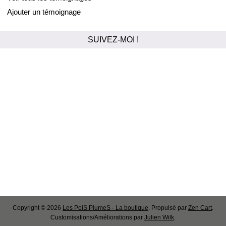
Ajouter un témoignage
SUIVEZ-MOI !
Copyright © 2026
Les PoiS PlumeS - La boutique
. Propulsé par
Zen Cart
.
Customisations/Améliorations par
Julien Wilk
.