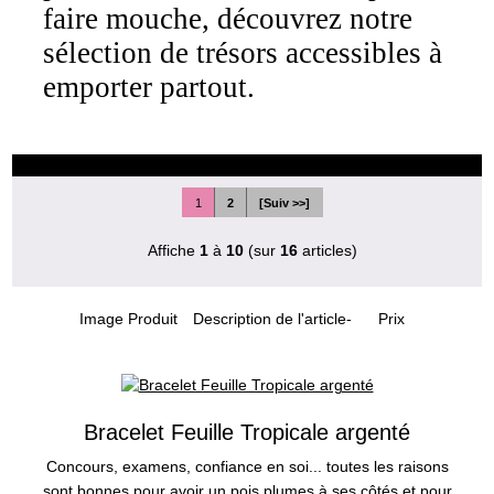
faire mouche, découvrez notre
sélection de trésors accessibles à
emporter partout.
1
2
[Suiv >>]
Affiche
1
à
10
(sur
16
articles)
Image Produit
Description de l'article-
Prix
Bracelet Feuille Tropicale argenté
Concours, examens, confiance en soi... toutes les raisons
sont bonnes pour avoir un pois plumes à ses côtés et pour