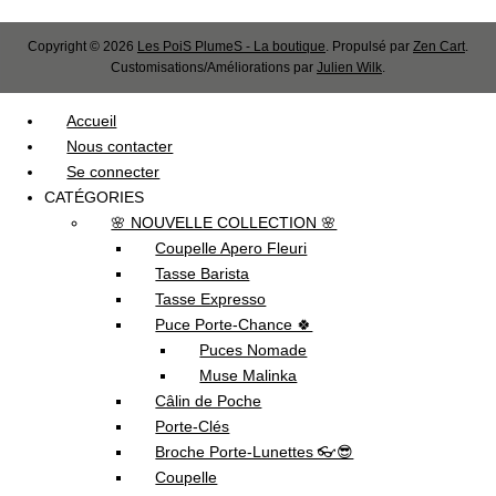
Copyright © 2026
Les PoiS PlumeS - La boutique
. Propulsé par
Zen Cart
.
Customisations/Améliorations par
Julien Wilk
.
Accueil
Nous contacter
Se connecter
CATÉGORIES
🌸 NOUVELLE COLLECTION 🌸
Coupelle Apero Fleuri
Tasse Barista
Tasse Expresso
Puce Porte-Chance 🍀
Puces Nomade
Muse Malinka
Câlin de Poche
Porte-Clés
Broche Porte-Lunettes 👓😎
Coupelle