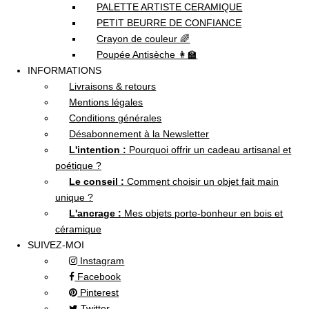
PALETTE ARTISTE CERAMIQUE
PETIT BEURRE DE CONFIANCE
Crayon de couleur 🌈
Poupée Antisèche 👩‍🏫
INFORMATIONS
Livraisons & retours
Mentions légales
Conditions générales
Désabonnement à la Newsletter
L'intention :
Pourquoi offrir un cadeau artisanal et
poétique ?
Le conseil :
Comment choisir un objet fait main
unique ?
L'ancrage :
Mes objets porte-bonheur en bois et
céramique
SUIVEZ-MOI
Instagram
Facebook
Pinterest
Twitter