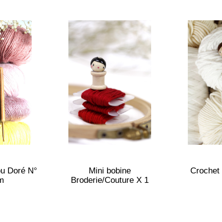
u Doré N°
Mini bobine
Crochet
m
Broderie/Couture X 1