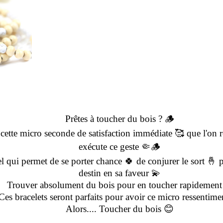
Prêtes à toucher du bois ?
🪵
cette micro seconde de satisfaction immédiate
🥰
que l'on 
exécute ce geste
🤏🪵
uel qui permet de se porter chance
🍀
de conjurer le sort
🤞
p
destin en sa faveur
💫
Trouver absolument du bois pour en toucher rapidemen
Ces bracelets seront parfaits pour avoir ce micro ressentim
Alors.... Toucher du bois
😊