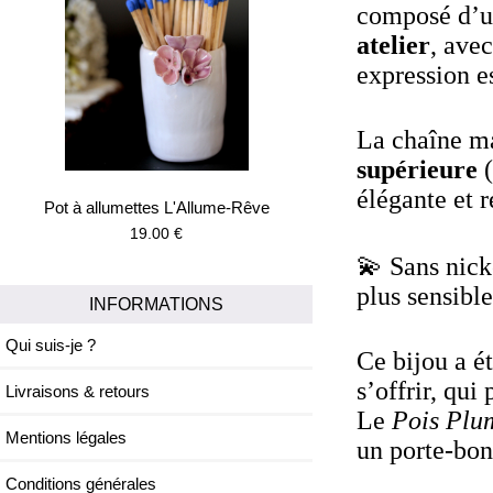
composé d’
atelier
, ave
expression 
La chaîne ma
supérieure
(
élégante et r
Pot à allumettes L'Allume-Rêve
19.00 €
💫
Sans nicke
plus sensible
INFORMATIONS
Qui suis-je ?
Ce bijou a 
s’offrir, qui
Livraisons & retours
Le
Pois Plu
Mentions légales
un porte-bon
Conditions générales