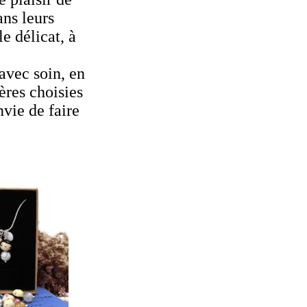
ans leurs
e délicat, à
avec soin, en
ères choisies
nvie de faire