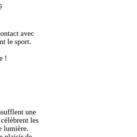
é
contact avec
t le sport.
e !
nsufflent une
 célèbrent les
e lumière.
 plaisir de